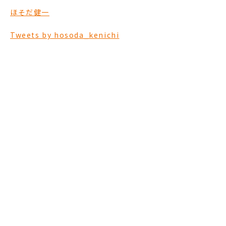
ほそだ健一
Tweets by hosoda_kenichi
ほそだ健一を
応援する