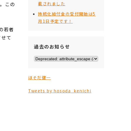
す。この
載されました
持続化給付金の受付開始は5
月1日予定です！
の若者
させて
過去のお知らせ
ほそだ健一
Tweets by hosoda_kenichi