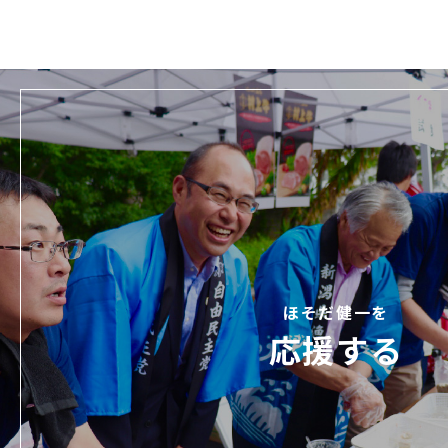
ほそだ健一を
応援する