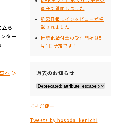
NHKテレビ中継入りの予算委
員会で質問しました
新潟日報にインタビューが掲
に立ち
載されました
インター
持続化給付金の受付開始は5
p
月1日予定です！
事へ
過去のお知らせ
ほそだ健一
Tweets by hosoda_kenichi