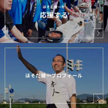
ほそだ健一を
応援する
ほそだ健一プロフィール