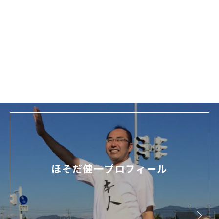
ほそだ健一を
応援する
ほそだ健一プロフィール