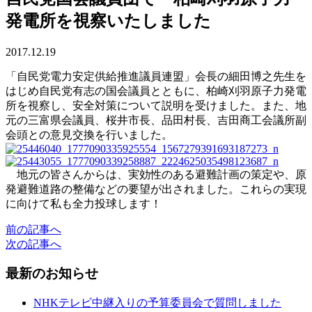
発電所を視察いたしました
2017.12.19
「自民党電力安定供給推進議員連盟」会長の細田博之先生を
はじめ自民党有志の国会議員とともに、柏崎刈羽原子力発電
所を視察し、安全対策について説明を受けました。また、地
元の三富県会議員、桜井市長、品田村長、吉田商工会議所副
会頭との意見交換を行いました。
地元の皆さんからは、実効性のある避難計画の策定や、原
発避難道路の整備などの要望が出されました。これらの実現
に向けて私も全力投球します！
前の記事へ
次の記事へ
最新のお知らせ
NHKテレビ中継入りの予算委員会で質問しました