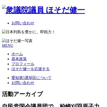
お問い合わせ
MENU
ホーム
基本政策
プロフィール
ほそだ健一を応援する
愛知第5選挙区について
お問い合わせ
活動アーカイブ
自民党国会議員団で 柏崎刈羽原子力