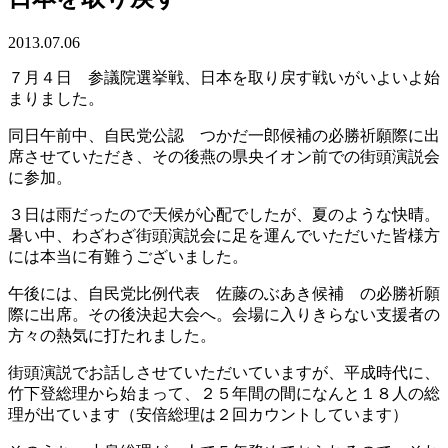
2013.07.06
７月４日 参議院選挙戦、日本を取り戻す戦いがいよいよ始
まりました。
同日午前中、自民党公認 つかだ一郎候補の必勝祈願際に出
席させていただき、その後燕の県央イオン前での街頭演説会
に参加。
３日は雨だったので天候が心配でしたが、夏のような快晴。
暑い中、わざわざ街頭演説会に足を運んでいただいた皆様方
には本当に有難うございました。
午後には、自民党比例代表 佐藤のぶあき候補 の必勝祈願
際に出席。その後決起大会へ。会場に入りきらない支援者の
方々の熱気に打たれました。
街頭演説でお話しさせていただいていますが、平成時代に、
竹下登総理から始まって、２５年間の間になんと１８人の総
理が出ています（安倍総理は２回カウントしています）