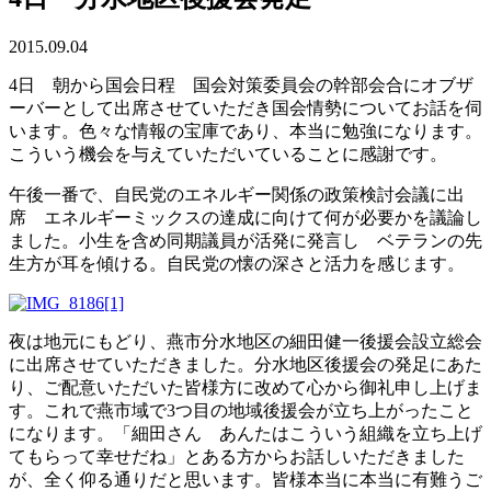
2015.09.04
4日 朝から国会日程 国会対策委員会の幹部会合にオブザ
ーバーとして出席させていただき国会情勢についてお話を伺
います。色々な情報の宝庫であり、本当に勉強になります。
こういう機会を与えていただいていることに感謝です。
午後一番で、自民党のエネルギー関係の政策検討会議に出
席 エネルギーミックスの達成に向けて何が必要かを議論し
ました。小生を含め同期議員が活発に発言し ベテランの先
生方が耳を傾ける。自民党の懐の深さと活力を感じます。
夜は地元にもどり、燕市分水地区の細田健一後援会設立総会
に出席させていただきました。分水地区後援会の発足にあた
り、ご配意いただいた皆様方に改めて心から御礼申し上げま
す。これで燕市域で3つ目の地域後援会が立ち上がったこと
になります。「細田さん あんたはこういう組織を立ち上げ
てもらって幸せだね」とある方からお話しいただきました
が、全く仰る通りだと思います。皆様本当に本当に有難うご