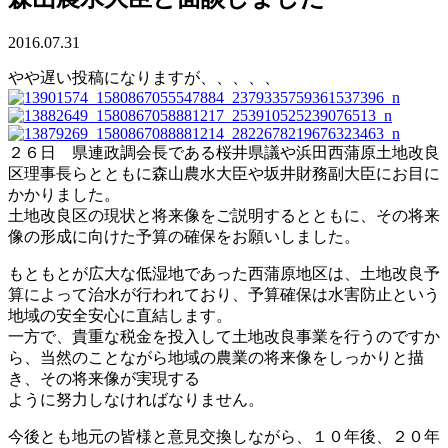
2016.07.31
やや遅い投稿になりますが、、、、、
２６日 県連政調会長である桜井県議や浜田西蒲原土地改良
区理事長らとともに森山農水大臣や坂井財務副大臣にお目に
かかりました。
土地改良区の現状と将来像をご説明するとともに、その将来
像の形成に向けた予算の確保をお願いしました。
もともとが広大な低湿地であった西蒲原地区は、土地改良予
算によって治水が行われており、予算確保は水害防止という
地域の安全安心に直結します。
一方で、貴重な税金を投入して土地改良事業を行うのですか
ら、当然のことながら地域の農業の将来像をしっかりと描
き、その将来像が実現する
ように努力しなければなりません。
今後とも地元の皆様と意見交換しながら、１０年後、２０年