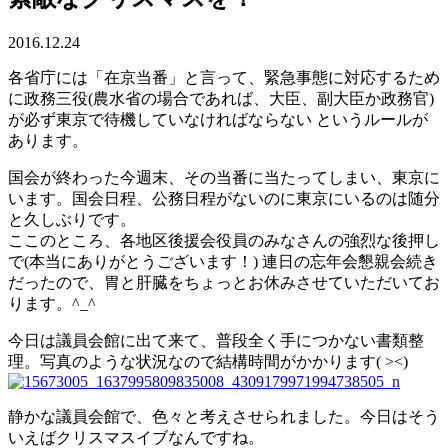
2016.12.24
各省庁には「在京当番」と言って、緊急事態に対応するため
に政務三役(農水省の場合であれば、大臣、副大臣か政務官)
が必ず東京で待機していなければならない というルールが
あります。
国会が終わった今週末、その当番に当たってしまい、東京に
います。国会日程、公務日程がないのに東京にいるのは随分
と久しぶりです。
ここのところ、各地区後援会役員のみなさんの強烈な後押し
で(本当にありがとうございます！) 連日の忘年会懇親会続き
だったので、胃と肝臓をちょっとお休みさせていただいてお
ります。^_^
今日は議員会館に出て来て、普段全く手につかない書類整
理。写真のような状況なので結構時間がかかります( ><)
静かな議員会館で、色々と考えさせられました。今日はそう
いえばクリスマスイブなんですね。