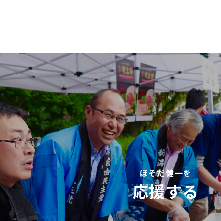
ほそだ健一を
応援する